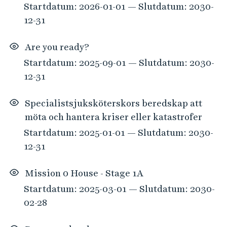
Startdatum: 2026-01-01 — Slutdatum: 2030-
r
12-31
s
o
Are you ready?
m
m
Startdatum: 2025-09-01 — Slutdatum: 2030-
a
12-31
t
c
Specialistsjuksköterskors beredskap att
h
möta och hantera kriser eller katastrofer
a
Startdatum: 2025-01-01 — Slutdatum: 2030-
d
12-31
e
f
Mission 0 House - Stage 1A
i
Startdatum: 2025-03-01 — Slutdatum: 2030-
l
02-28
t
r