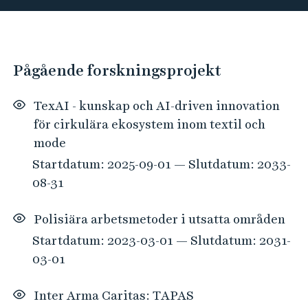
e
n
h
g
å
s
l
H
Pågående forskningsprojekt
l
p
i
e
o
t
TexAI - kunskap och AI-driven innovation
t
r
t
för cirkulära ekosystem inom textil och
t
a
mode
a
d
Startdatum: 2025-09-01 — Slutdatum: 2033-
e
l
08-31
0
t
Polisiära arbetsmetoder i utsatta områden
r
Startdatum: 2023-03-01 — Slutdatum: 2031-
ä
03-01
f
f
Inter Arma Caritas: TAPAS
a