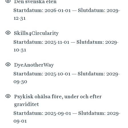
Den svenska elen
e
Startdatum: 2026-01-01 — Slutdatum: 2029-
r
i
12-31
n
g
Skills4Circularity
e
Startdatum: 2025-11-01 — Slutdatum: 2029-
n
10-31
DyeAnotherWay
Startdatum: 2025-10-01 — Slutdatum: 2029-
09-30
Psykisk ohälsa före, under och efter
graviditet
Startdatum: 2025-09-01 — Slutdatum: 2029-
09-01