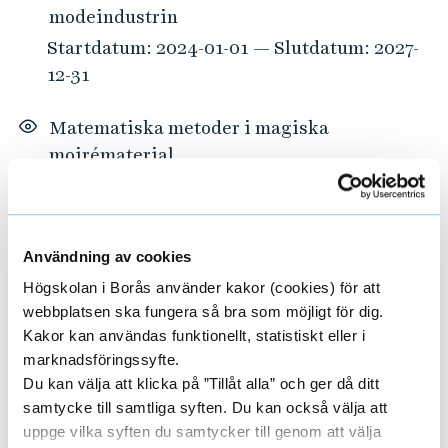
modeindustrin
Startdatum: 2024-01-01 — Slutdatum: 2027-
12-31
Matematiska metoder i magiska
moirématerial
Startdatum: 2024-01-01 — Slutdatum: 2027-
12-31
Användning av cookies
PINPOINT – Patientens första kontakt
Högskolan i Borås använder kakor (cookies) för att
Startdatum: 2023-01-01 — Slutdatum: 2027-
webbplatsen ska fungera så bra som möjligt för dig.
12-31
Kakor kan användas funktionellt, statistiskt eller i
marknadsföringssyfte.
Pro-Child – Professionals support in Child
Du kan välja att klicka på ”Tillåt alla” och ger då ditt
and Adolescent Health and Well-being
samtycke till samtliga syften. Du kan också välja att
uppge vilka syften du samtycker till genom att välja
Startdatum: 2019-01-01 — Slutdatum: 2027-