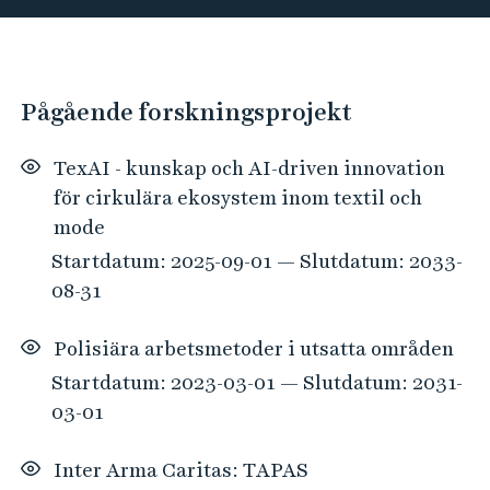
e
n
h
g
å
s
l
H
Pågående forskningsprojekt
l
p
i
e
o
t
TexAI - kunskap och AI-driven innovation
t
r
t
för cirkulära ekosystem inom textil och
t
a
mode
a
d
Startdatum: 2025-09-01 — Slutdatum: 2033-
e
l
08-31
0
t
Polisiära arbetsmetoder i utsatta områden
r
Startdatum: 2023-03-01 — Slutdatum: 2031-
ä
03-01
f
f
Inter Arma Caritas: TAPAS
a