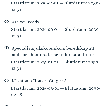
Startdatum: 2026-01-01 — Slutdatum: 2030-
r
12-31
s
o
Are you ready?
m
m
Startdatum: 2025-09-01 — Slutdatum: 2030-
a
12-31
t
c
Specialistsjuksköterskors beredskap att
h
möta och hantera kriser eller katastrofer
a
Startdatum: 2025-01-01 — Slutdatum: 2030-
d
12-31
e
f
Mission 0 House - Stage 1A
i
Startdatum: 2025-03-01 — Slutdatum: 2030-
l
02-28
t
r