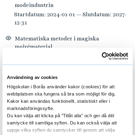
modeindustrin
Startdatum: 2024-01-01 — Slutdatum: 2027-
12-31
Matematiska metoder i magiska
moirématerial
Startdatum: 2024-01-01 — Slutdatum: 2027-
12-31
Användning av cookies
PINPOINT – Patientens första kontakt
Högskolan i Borås använder kakor (cookies) för att
Startdatum: 2023-01-01 — Slutdatum: 2027-
webbplatsen ska fungera så bra som möjligt för dig.
12-31
Kakor kan användas funktionellt, statistiskt eller i
marknadsföringssyfte.
Pro-Child – Professionals support in Child
Du kan välja att klicka på ”Tillåt alla” och ger då ditt
and Adolescent Health and Well-being
samtycke till samtliga syften. Du kan också välja att
uppge vilka syften du samtycker till genom att välja
Startdatum: 2019-01-01 — Slutdatum: 2027-