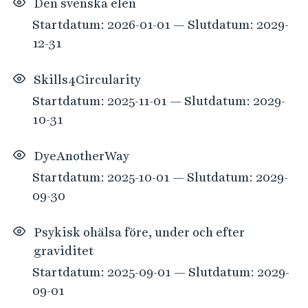
Den svenska elen
e
Startdatum: 2026-01-01 — Slutdatum: 2029-
r
i
12-31
n
g
Skills4Circularity
e
Startdatum: 2025-11-01 — Slutdatum: 2029-
n
10-31
DyeAnotherWay
Startdatum: 2025-10-01 — Slutdatum: 2029-
09-30
Psykisk ohälsa före, under och efter
graviditet
Startdatum: 2025-09-01 — Slutdatum: 2029-
09-01